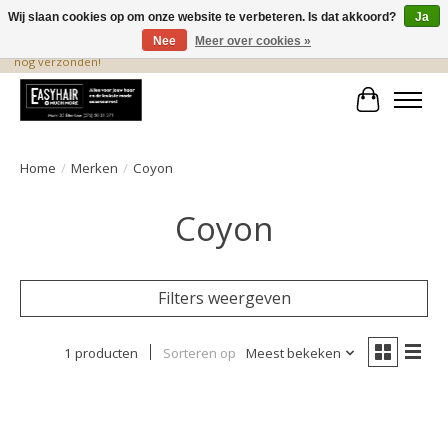
Wij slaan cookies op om onze website te verbeteren. Is dat akkoord?
Ja
Nee
Meer over cookies »
De beste produkten staan hier! Voor 15.00 uur besteld, wordt dezelfde dag
nog verzonden!
Winkelwa
Home
/
Merken
/
Coyon
Coyon
Filters weergeven
1 producten
Sorteren op
Meest bekeken