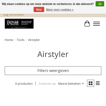
Wij slaan cookies op om onze website te verbeteren. Is dat akkoord?
Ja
Nee
Meer over cookies »
De beste produkten staan hier! Voor 15.00 uur besteld, wordt dezelfde dag
nog verzonden!
Winkelwa
Home
/
Tools
/
Airstyler
Airstyler
Filters weergeven
0 producten
Sorteren op
Meest bekeken