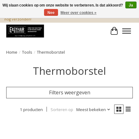
Wij slaan cookies op om onze website te verbeteren. Is dat akkoord?
Ja
Nee
Meer over cookies »
De beste produkten staan hier! Voor 15.00 uur besteld, wordt dezelfde dag
nog verzonden!
Winkelwa
Home
/
Tools
/
Thermoborstel
Thermoborstel
Filters weergeven
1 producten
Sorteren op
Meest bekeken