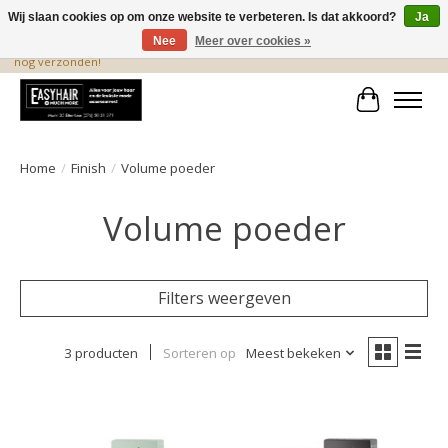
Wij slaan cookies op om onze website te verbeteren. Is dat akkoord?
Ja
Nee
Meer over cookies »
De beste produkten staan hier! Voor 15.00 uur besteld, wordt dezelfde dag
nog verzonden!
Winkelwa
Home
/
Finish
/
Volume poeder
Volume poeder
Filters weergeven
3 producten
Sorteren op
Meest bekeken