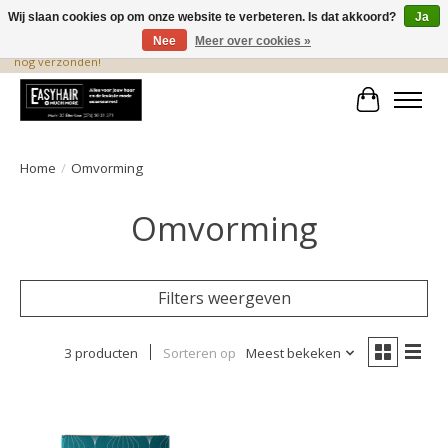
Wij slaan cookies op om onze website te verbeteren. Is dat akkoord?
Ja
Nee
Meer over cookies »
De beste produkten staan hier! Voor 15.00 uur besteld, wordt dezelfde dag
nog verzonden!
Winkelwa
Home
/
Omvorming
Omvorming
Filters weergeven
3 producten
Sorteren op
Meest bekeken