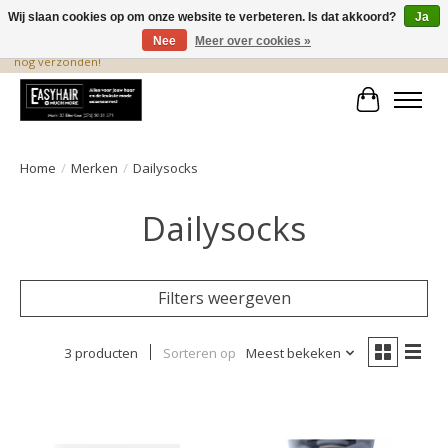
Wij slaan cookies op om onze website te verbeteren. Is dat akkoord?
Ja
Nee
Meer over cookies »
De beste produkten staan hier! Voor 15.00 uur besteld, wordt dezelfde dag
nog verzonden!
Winkelwa
Home
/
Merken
/
Dailysocks
Dailysocks
Filters weergeven
3 producten
Sorteren op
Meest bekeken