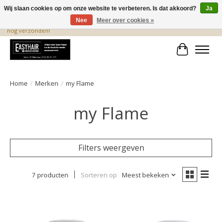
Wij slaan cookies op om onze website te verbeteren. Is dat akkoord?
Ja
Nee
Meer over cookies »
De beste produkten staan hier! Voor 15.00 uur besteld, wordt dezelfde dag
nog verzonden!
Winkelwa
Home
/
Merken
/
my Flame
my Flame
Filters weergeven
7 producten
Sorteren op
Meest bekeken