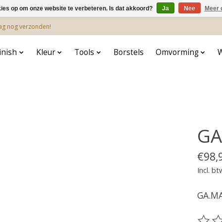
kies op om onze website te verbeteren. Is dat akkoord?
Ja
Nee
Meer 
dag nog verzonden!
inish
Kleur
Tools
Borstels
Omvorming
GA
€98,
Incl. bt
GA.MA