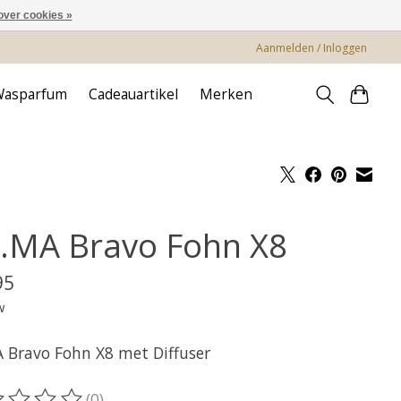
over cookies »
Aanmelden / Inloggen
Wasparfum
Cadeauartikel
Merken
.MA Bravo Fohn X8
95
w
 Bravo Fohn X8 met Diffuser
(0)