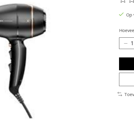
De be
Op 
Hoeveel
Toev