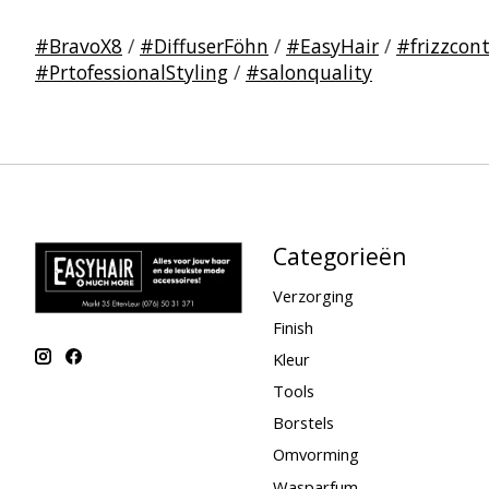
#BravoX8
/
#DiffuserFöhn
/
#EasyHair
/
#frizzcont
#PrtofessionalStyling
/
#salonquality
Categorieën
Verzorging
Finish
Kleur
Tools
Borstels
Omvorming
Wasparfum