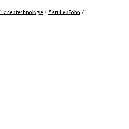
#ionentechnologie
/
#KrullenFöhn
/