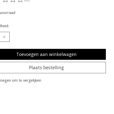
oordeling van dit product is
0
van de 5
voorraad
heid:
Toevoegen aan winkelwagen
Plaats bestelling
oegen om te vergelijken