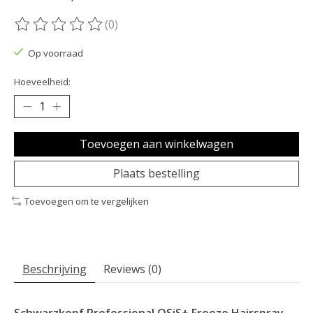
(0)
De beoordeling van dit product is
0
van de 5
Op voorraad
Hoeveelheid:
Toevoegen aan winkelwagen
Plaats bestelling
Toevoegen om te vergelijken
Beschrijving
Reviews (0)
Schwarzkopf Professional OSiS+ Freeze Hairspray