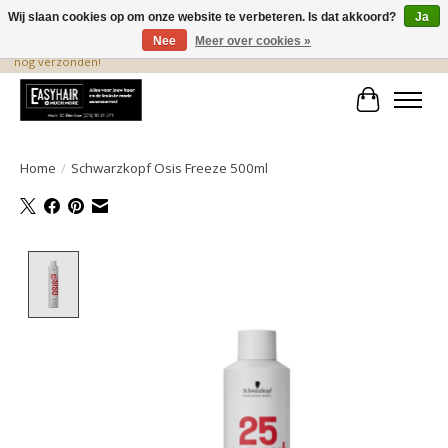
Wij slaan cookies op om onze website te verbeteren. Is dat akkoord?
Ja
Nee
Meer over cookies »
De beste produkten staan hier! Voor 15.00 uur besteld, wordt dezelfde dag
nog verzonden!
Winkelwa
Home
/
Schwarzkopf Osis Freeze 500ml
Product image slideshow Items