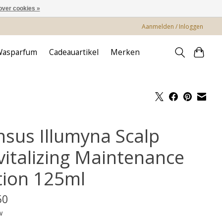
over cookies »
Aanmelden / Inloggen
Wasparfum
Cadeauartikel
Merken
nsus Illumyna Scalp
vitalizing Maintenance
tion 125ml
50
w