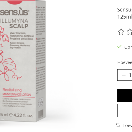
Sensu
125m
De be
Op 
Hoeveel
Toev