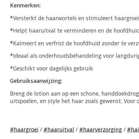
Kenmerken:
*
Versterkt de haarwortels en stimuleert haargroei
*
Helpt haaruitval te verminderen en de hoofdhuid 
*
Kalmeert en verfrist de hoofdhuid zonder te ver
*
Ideaal als onderhoudsbehandeling voor langduri
*
Geschikt voor dagelijks gebruik
Gebruiksaanwijzing:
Breng de lotion aan op een schone, handdoekdroge
uitspoelen, en style het haar zoals gewenst. Voor 
#haargroei
/
#haaruitval
/
#haarverzorging
/
#hai