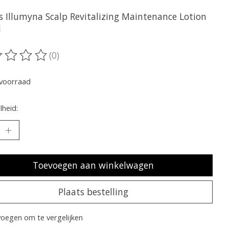
s Illumyna Scalp Revitalizing Maintenance Lotion
l
(0)
oordeling van dit product is
0
van de 5
voorraad
heid:
Toevoegen aan winkelwagen
Plaats bestelling
oegen om te vergelijken