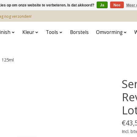
kies op om onze website te verbeteren. Is dat akkoord?
Ja
Nee
Meer 
dag nog verzonden!
inish
Kleur
Tools
Borstels
Omvorming
n 125ml
Se
Re
Lo
€43,
Incl. bt