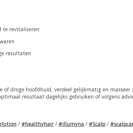
te revitaliseren
zwaren
ge resultaten
 of droge hoofdhuid, verdeel gelijkmatig en masseer
optimaal resultaat dagelijks gebruiken of volgens advi
rlotion
/
#healthyhair
/
#illumyna
/
#Scalp
/
#scalpca