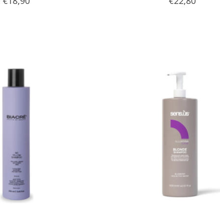
€18,90
€22,80