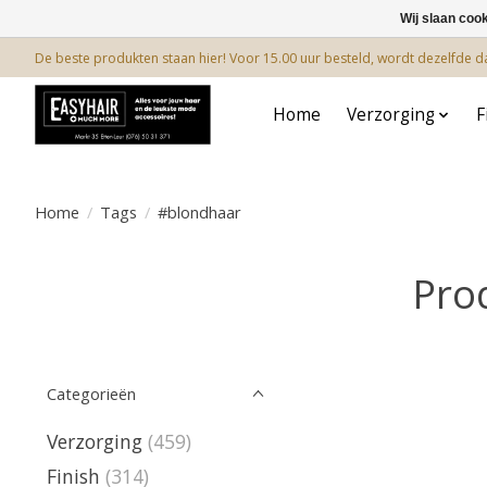
Wij slaan coo
De beste produkten staan hier! Voor 15.00 uur besteld, wordt dezelfde 
Home
Verzorging
F
Home
/
Tags
/
#blondhaar
Pro
Categorieën
Verzorging
(459)
Finish
(314)