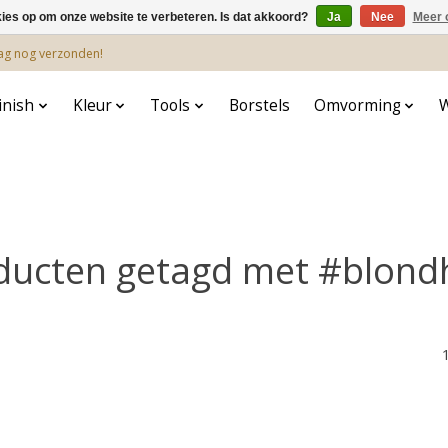
kies op om onze website te verbeteren. Is dat akkoord?
Ja
Nee
Meer 
dag nog verzonden!
inish
Kleur
Tools
Borstels
Omvorming
ducten getagd met #blond