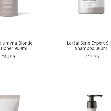
Illumyna Blonde
Loréal Serie Expert Si
itioner 900ml
Shampoo 300ml
€44,95
€15,75