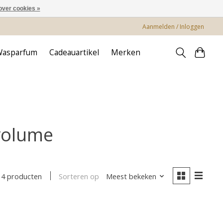
over cookies »
Aanmelden / Inloggen
Wasparfum
Cadeauartikel
Merken
volume
Sorteren op
Meest bekeken
4 producten