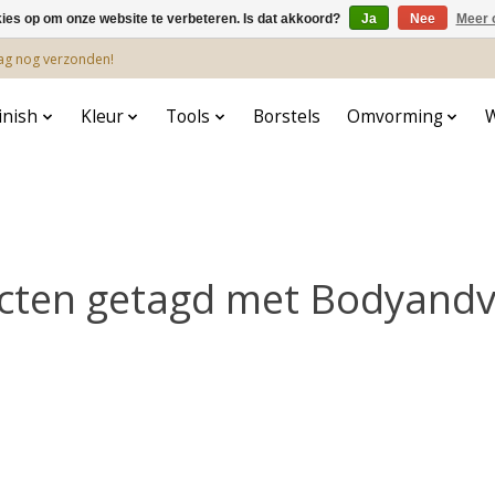
kies op om onze website te verbeteren. Is dat akkoord?
Ja
Nee
Meer 
dag nog verzonden!
inish
Kleur
Tools
Borstels
Omvorming
cten getagd met Bodyand