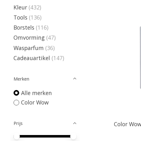
Kleur
(432)
Tools
(136)
Borstels
(116)
Omvorming
(47)
Wasparfum
(36)
Cadeauartikel
(147)
Merken
Alle merken
Color Wow
Prijs
Color Wow
Minimale prijswaarde
Price maximum value