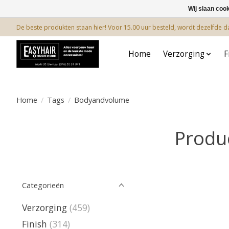
Wij slaan coo
De beste produkten staan hier! Voor 15.00 uur besteld, wordt dezelfde 
Home
Verzorging
F
Home
/
Tags
/
Bodyandvolume
Produ
Categorieën
Verzorging
(459)
Finish
(314)