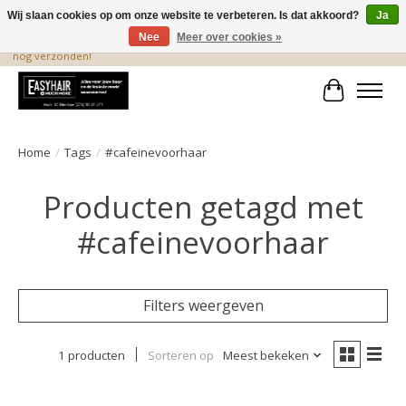
Wij slaan cookies op om onze website te verbeteren. Is dat akkoord?
Ja
Nee
Meer over cookies »
De beste produkten staan hier! Voor 15.00 uur besteld, wordt dezelfde dag
nog verzonden!
Winkelwa
Home
/
Tags
/
#cafeinevoorhaar
Producten getagd met
#cafeinevoorhaar
Filters weergeven
1 producten
Sorteren op
Meest bekeken