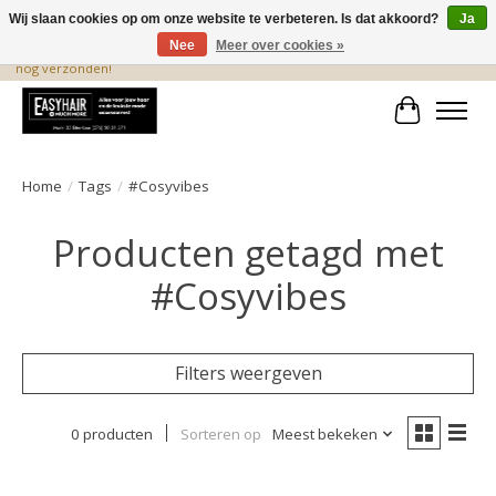
Wij slaan cookies op om onze website te verbeteren. Is dat akkoord?
Ja
Nee
Meer over cookies »
De beste produkten staan hier! Voor 15.00 uur besteld, wordt dezelfde dag
nog verzonden!
Winkelwa
Home
/
Tags
/
#Cosyvibes
Producten getagd met
#Cosyvibes
Filters weergeven
0 producten
Sorteren op
Meest bekeken