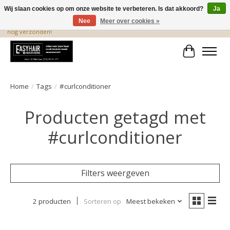
Wij slaan cookies op om onze website te verbeteren. Is dat akkoord?
Ja
Nee
Meer over cookies »
De beste produkten staan hier! Voor 15.00 uur besteld, wordt dezelfde dag
nog verzonden!
Winkelwa
Home
/
Tags
/
#curlconditioner
Producten getagd met
#curlconditioner
Filters weergeven
2 producten
Sorteren op
Meest bekeken