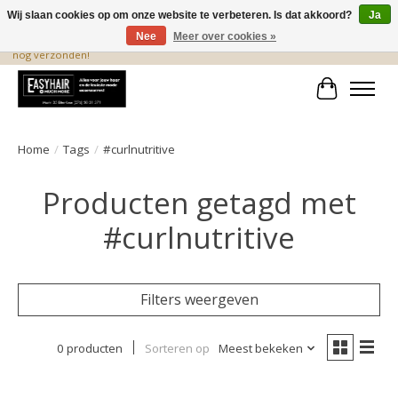
Wij slaan cookies op om onze website te verbeteren. Is dat akkoord?
Ja
Nee
Meer over cookies »
De beste produkten staan hier! Voor 15.00 uur besteld, wordt dezelfde dag
nog verzonden!
Winkelwa
Home
/
Tags
/
#curlnutritive
Producten getagd met
#curlnutritive
Filters weergeven
0 producten
Sorteren op
Meest bekeken