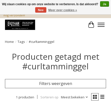
Wij slaan cookies op om onze website te verbeteren. Is dat akkoord?
Ja
Nee
Meer over cookies »
De beste produkten staan hier! Voor 15.00 uur besteld, wordt dezelfde dag
nog verzonden!
Winkelwa
Home
/
Tags
/
#curltamminggel
Producten getagd met
#curltamminggel
Filters weergeven
1 producten
Sorteren op
Meest bekeken