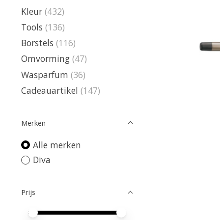
Kleur
(432)
Tools
(136)
Borstels
(116)
Omvorming
(47)
Wasparfum
(36)
Cadeauartikel
(147)
Merken
Alle merken
Diva
Prijs
Minimale prijswaarde
Price maximum value