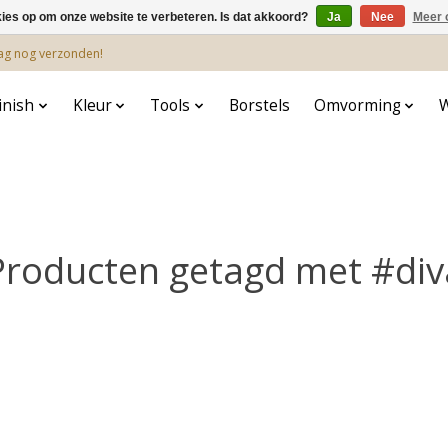
kies op om onze website te verbeteren. Is dat akkoord?
Ja
Nee
Meer 
dag nog verzonden!
inish
Kleur
Tools
Borstels
Omvorming
Producten getagd met #div