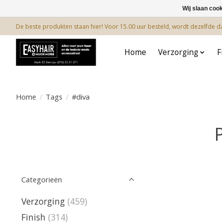
Wij slaan coo
De beste produkten staan hier! Voor 15.00 uur besteld, wordt dezelfde 
Home
Verzorging
F
Home
/
Tags
/
#diva
Categorieën
Verzorging
(459)
Finish
(314)