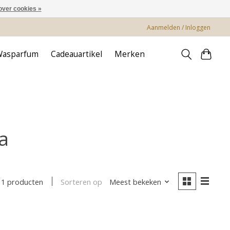
over cookies »
Aanmelden / Inloggen
Wasparfum
Cadeauartikel
Merken
a
Sorteren op
Meest bekeken
1 producten