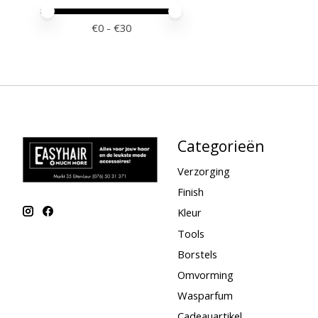
Minimale prijswaarde
Price maximum value
€
0
- €
30
Categorieën
Verzorging
Finish
Kleur
Tools
Borstels
Omvorming
Wasparfum
Cadeauartikel