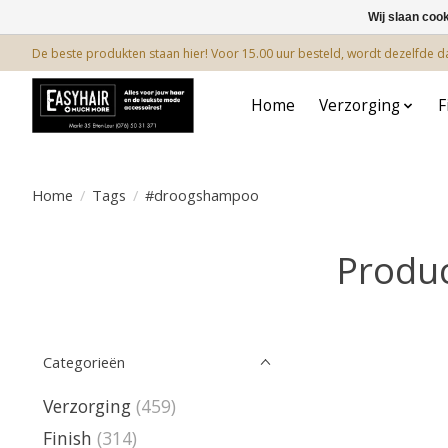
Wij slaan coo
De beste produkten staan hier! Voor 15.00 uur besteld, wordt dezelfde 
Home
Verzorging
F
Home
/
Tags
/
#droogshampoo
Produ
Categorieën
Verzorging
(459)
Finish
(314)