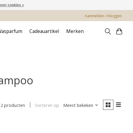
over cookies »
Aanmelden / Inloggen
Wasparfum
Cadeauartikel
Merken
hampoo
Sorteren op
Meest bekeken
2 producten