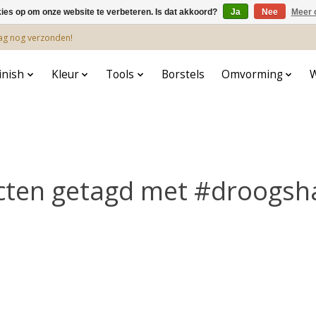
kies op om onze website te verbeteren. Is dat akkoord?
Ja
Nee
Meer 
dag nog verzonden!
inish
Kleur
Tools
Borstels
Omvorming
cten getagd met #droogs