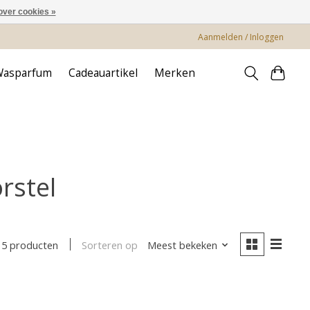
over cookies »
Aanmelden / Inloggen
Wasparfum
Cadeauartikel
Merken
rstel
Sorteren op
Meest bekeken
5 producten