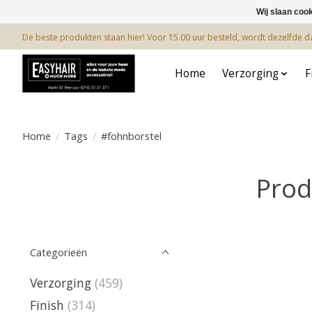
Wij slaan coo
De beste produkten staan hier! Voor 15.00 uur besteld, wordt dezelfde 
Home
Verzorging
F
Home
/
Tags
/
#fohnborstel
Prod
Categorieën
Verzorging
(459)
Finish
(314)