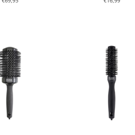
€69,95
€16,99