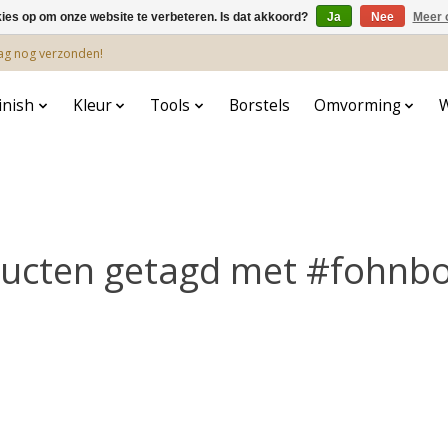
kies op om onze website te verbeteren. Is dat akkoord?
Ja
Nee
Meer 
dag nog verzonden!
inish
Kleur
Tools
Borstels
Omvorming
ucten getagd met #fohnbo