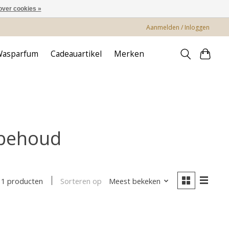
over cookies »
Aanmelden / Inloggen
Wasparfum
Cadeauartikel
Merken
rbehoud
Sorteren op
Meest bekeken
1 producten