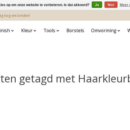
kies op om onze website te verbeteren. Is dat akkoord?
Ja
Nee
Meer 
dag nog verzonden!
inish
Kleur
Tools
Borstels
Omvorming
ten getagd met Haarkleu