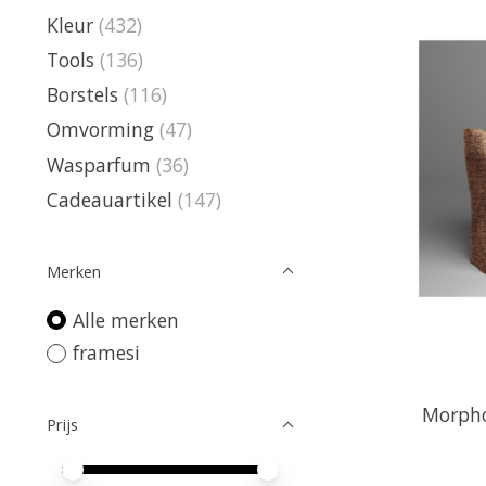
Kleur
(432)
Tools
(136)
Borstels
(116)
Omvorming
(47)
Wasparfum
(36)
Cadeauartikel
(147)
Merken
Alle merken
framesi
Morpho
Prijs
Minimale prijswaarde
Price maximum value