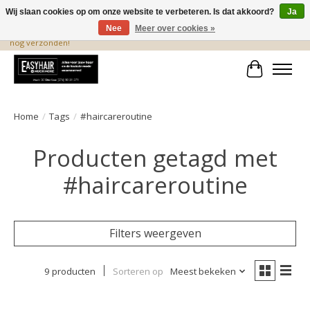
Wij slaan cookies op om onze website te verbeteren. Is dat akkoord?
Ja
Nee
Meer over cookies »
De beste produkten staan hier! Voor 15.00 uur besteld, wordt dezelfde dag
nog verzonden!
Winkelwa
Home
/
Tags
/
#haircareroutine
Producten getagd met
#haircareroutine
Filters weergeven
9 producten
Sorteren op
Meest bekeken