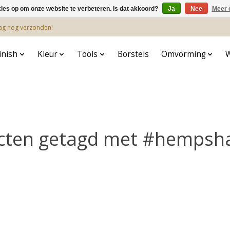
kies op om onze website te verbeteren. Is dat akkoord?
Ja
Nee
Meer 
dag nog verzonden!
inish
Kleur
Tools
Borstels
Omvorming
cten getagd met #hemps