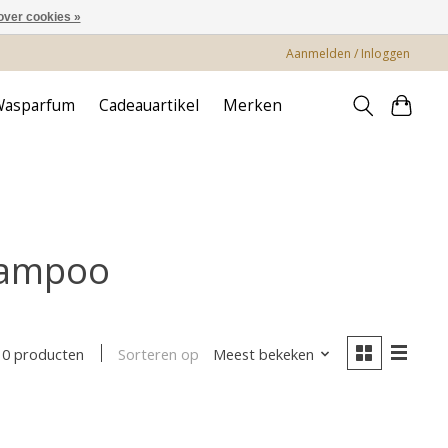
over cookies »
Aanmelden / Inloggen
Wasparfum
Cadeauartikel
Merken
hampoo
Sorteren op
Meest bekeken
0 producten