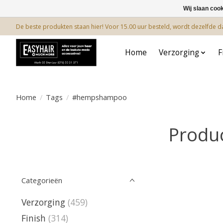
Wij slaan coo
De beste produkten staan hier! Voor 15.00 uur besteld, wordt dezelfde 
Home
Verzorging
F
Home
/
Tags
/
#hempshampoo
Produ
Categorieën
Verzorging
(459)
Finish
(314)