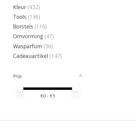
Kleur
(432)
Tools
(136)
Borstels
(116)
Omvorming
(47)
Wasparfum
(36)
Cadeauartikel
(147)
Prijs
Minimale prijswaarde
Price maximum value
€
0
- €
5