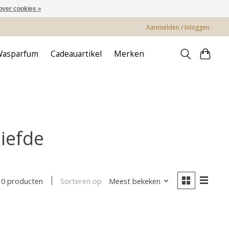
over cookies »
Aanmelden / Inloggen
Wasparfum
Cadeauartikel
Merken
iefde
Sorteren op
Meest bekeken
0 producten