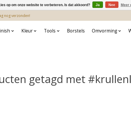
kies op om onze website te verbeteren. Is dat akkoord?
Ja
Nee
Meer 
dag nog verzonden!
inish
Kleur
Tools
Borstels
Omvorming
ucten getagd met #krullenl