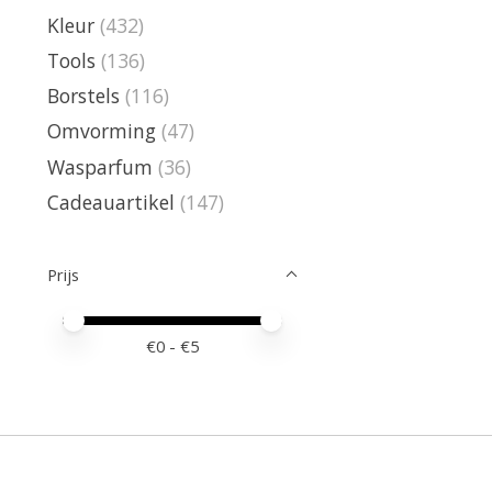
Kleur
(432)
Tools
(136)
Borstels
(116)
Omvorming
(47)
Wasparfum
(36)
Cadeauartikel
(147)
Prijs
Minimale prijswaarde
Price maximum value
€
0
- €
5