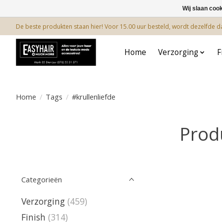
Wij slaan coo
De beste produkten staan hier! Voor 15.00 uur besteld, wordt dezelfde 
Home
Verzorging
F
Home
/
Tags
/
#krullenliefde
Prod
Categorieën
Verzorging
(459)
Finish
(314)