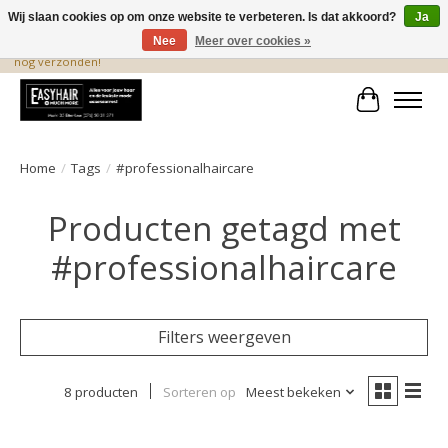
Wij slaan cookies op om onze website te verbeteren. Is dat akkoord?
Ja
Nee
Meer over cookies »
De beste produkten staan hier! Voor 15.00 uur besteld, wordt dezelfde dag
nog verzonden!
Winkelwa
Home
/
Tags
/
#professionalhaircare
Producten getagd met
#professionalhaircare
Filters weergeven
8 producten
Sorteren op
Meest bekeken