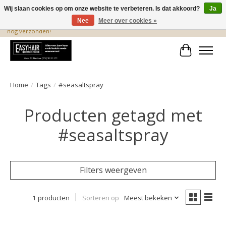
Wij slaan cookies op om onze website te verbeteren. Is dat akkoord?
Ja
Nee
Meer over cookies »
De beste produkten staan hier! Voor 15.00 uur besteld, wordt dezelfde dag
nog verzonden!
Winkelwa
Home
/
Tags
/
#seasaltspray
Producten getagd met
#seasaltspray
Filters weergeven
1 producten
Sorteren op
Meest bekeken