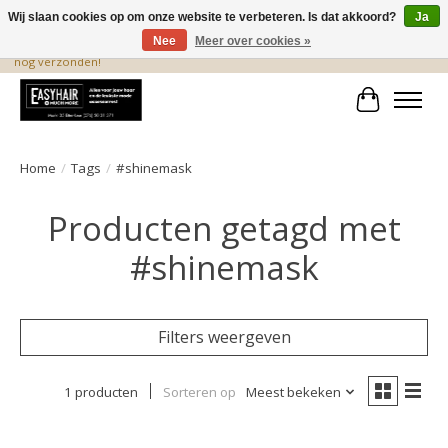
Wij slaan cookies op om onze website te verbeteren. Is dat akkoord?
Ja
Nee
Meer over cookies »
De beste produkten staan hier! Voor 15.00 uur besteld, wordt dezelfde dag
nog verzonden!
Winkelwa
Home
/
Tags
/
#shinemask
Producten getagd met
#shinemask
Filters weergeven
1 producten
Sorteren op
Meest bekeken