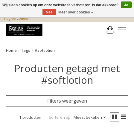
Wij slaan cookies op om onze website te verbeteren. Is dat akkoord?
Ja
Nee
Meer over cookies »
De beste produkten staan hier! Voor 15.00 uur besteld, wordt dezelfde dag
nog verzonden!
Winkelwa
Home
/
Tags
/
#softlotion
Producten getagd met
#softlotion
Filters weergeven
1 producten
Sorteren op
Meest bekeken