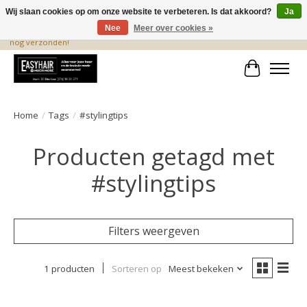
Wij slaan cookies op om onze website te verbeteren. Is dat akkoord?
Ja
Nee
Meer over cookies »
De beste produkten staan hier! Voor 15.00 uur besteld, wordt dezelfde dag
nog verzonden!
Winkelwa
Home
/
Tags
/
#stylingtips
Producten getagd met
#stylingtips
Filters weergeven
1 producten
Sorteren op
Meest bekeken