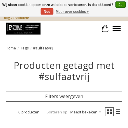
Wij slaan cookies op om onze website te verbeteren. Is dat akkoord?
Ja
Nee
Meer over cookies »
De beste produkten staan hier! Voor 15.00 uur besteld, wordt dezelfde dag
nog verzonden!
Winkelwa
Home
/
Tags
/
#sulfaatvrij
Producten getagd met
#sulfaatvrij
Filters weergeven
6 producten
Sorteren op
Meest bekeken