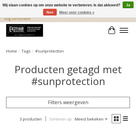
Wij slaan cookies op om onze website te verbeteren. Is dat akkoord?
Ja
Nee
Meer over cookies »
De beste produkten staan hier! Voor 15.00 uur besteld, wordt dezelfde dag
nog verzonden!
Winkelwa
Home
/
Tags
/
#sunprotection
Producten getagd met
#sunprotection
Filters weergeven
3 producten
Sorteren op
Meest bekeken