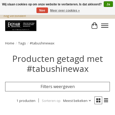
Wij slaan cookies op om onze website te verbeteren. Is dat akkoord?
Ja
Nee
Meer over cookies »
De beste produkten staan hier! Voor 15.00 uur besteld, wordt dezelfde dag
nog verzonden!
Winkelwa
Home
/
Tags
/
#tabushinewax
Producten getagd met
#tabushinewax
Filters weergeven
1 producten
Sorteren op
Meest bekeken