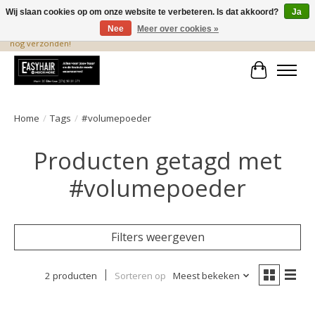
Wij slaan cookies op om onze website te verbeteren. Is dat akkoord?
Ja
Nee
Meer over cookies »
De beste produkten staan hier! Voor 15.00 uur besteld, wordt dezelfde dag
nog verzonden!
Winkelwa
Home
/
Tags
/
#volumepoeder
Producten getagd met
#volumepoeder
Filters weergeven
2 producten
Sorteren op
Meest bekeken