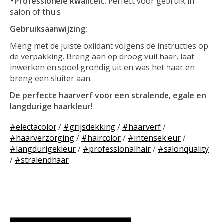
*Professionele kwaliteit:
Perfect voor gebruik in
salon of thuis
Gebruiksaanwijzing:
Meng met de juiste oxiidant volgens de instructies op
de verpakking. Breng aan op droog vuil haar, laat
inwerken en spoel grondig uit en was het haar en
breng een sluiter aan.
De perfecte haarverf voor een stralende, egale en
langdurige haarkleur!
#electacolor
/
#grijsdekking
/
#haarverf
/
#haarverzorging
/
#haircolor
/
#intensekleur
/
#langdurigekleur
/
#professionalhair
/
#salonquality
/
#stralendhaar