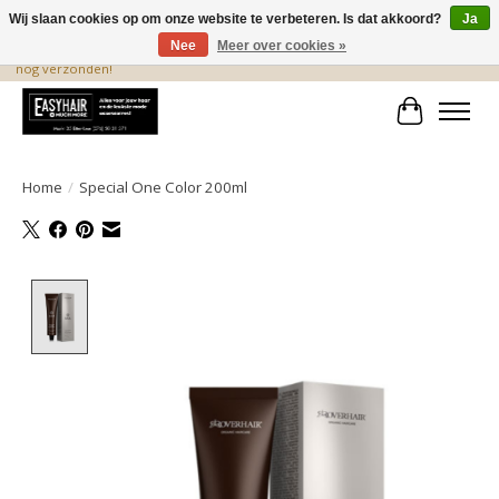
Wij slaan cookies op om onze website te verbeteren. Is dat akkoord?
Ja
Nee
Meer over cookies »
De beste produkten staan hier! Voor 15.00 uur besteld, wordt dezelfde dag
nog verzonden!
Winkelwa
Home
/
Special One Color 200ml
Product image slideshow Items