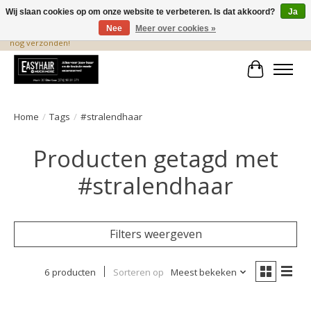
Wij slaan cookies op om onze website te verbeteren. Is dat akkoord?
Ja
Nee
Meer over cookies »
De beste produkten staan hier! Voor 15.00 uur besteld, wordt dezelfde dag
nog verzonden!
Winkelwa
Home
/
Tags
/
#stralendhaar
Producten getagd met
#stralendhaar
Filters weergeven
6 producten
Sorteren op
Meest bekeken