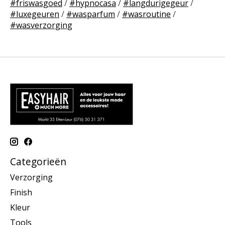
#friswasgoed
/
#hypnocasa
/
#langdurigegeur
/
#luxegeuren
/
#wasparfum
/
#wasroutine
/
#wasverzorging
Categorieën
Verzorging
Finish
Kleur
Tools