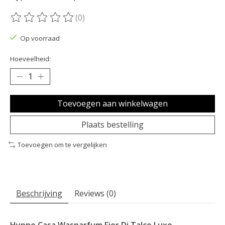
(0)
De beoordeling van dit product is
0
van de 5
Op voorraad
Hoeveelheid:
Toevoegen aan winkelwagen
Plaats bestelling
Toevoegen om te vergelijken
Beschrijving
Reviews (0)
Hypno Casa Wasparfum Fior Di Talco Luxe