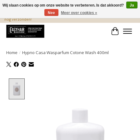
Wij slaan cookies op om onze website te verbeteren. Is dat akkoord?
Ja
Nee
Meer over cookies »
De beste produkten staan hier! Voor 15.00 uur besteld, wordt dezelfde dag
nog verzonden!
Winkelwa
Home
/
Hypno Casa Wasparfum Cotone Wash 400ml
Product image slideshow Items