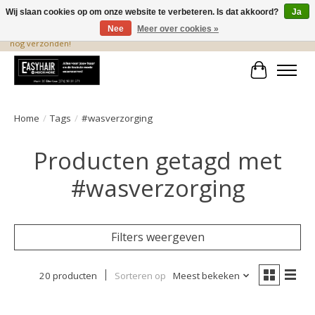
Wij slaan cookies op om onze website te verbeteren. Is dat akkoord?
Ja
Nee
Meer over cookies »
De beste produkten staan hier! Voor 15.00 uur besteld, wordt dezelfde dag
nog verzonden!
Winkelwa
Home
/
Tags
/
#wasverzorging
Producten getagd met
#wasverzorging
Filters weergeven
20 producten
Sorteren op
Meest bekeken