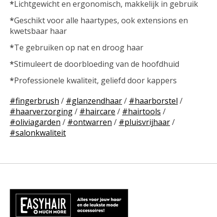
*
Lichtgewicht en ergonomisch, makkelijk in gebruik
*
Geschikt voor alle haartypes, ook extensions en
kwetsbaar haar
*
Te gebruiken op nat en droog haar
*
Stimuleert de doorbloeding van de hoofdhuid
*
Professionele kwaliteit, geliefd door kappers
#fingerbrush
/
#glanzendhaar
/
#haarborstel
/
#haarverzorging
/
#haircare
/
#hairtools
/
#oliviagarden
/
#ontwarren
/
#pluisvrijhaar
/
#salonkwaliteit