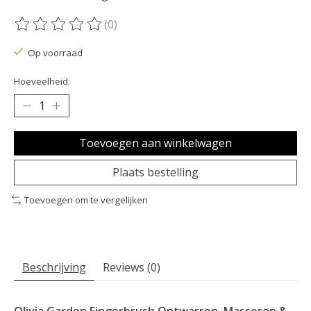
(0)
De beoordeling van dit product is
0
van de 5
Op voorraad
Hoeveelheid:
Toevoegen aan winkelwagen
Plaats bestelling
Toevoegen om te vergelijken
Beschrijving
Reviews (0)
Olivia Garden Fingerbrush Ontwarren, Masseren &