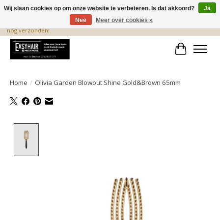
Wij slaan cookies op om onze website te verbeteren. Is dat akkoord?
Ja
Nee
Meer over cookies »
De beste produkten staan hier! Voor 15.00 uur besteld, wordt dezelfde dag
nog verzonden!
Winkelwa
Home
/
Olivia Garden Blowout Shine Gold&Brown 65mm
Product image slideshow Items