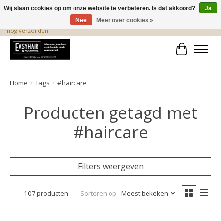
Wij slaan cookies op om onze website te verbeteren. Is dat akkoord?
Ja
Nee
Meer over cookies »
De beste produkten staan hier! Voor 15.00 uur besteld, wordt dezelfde dag
nog verzonden!
Winkelwa
Home
/
Tags
/
#haircare
Producten getagd met
#haircare
Filters weergeven
107 producten
Sorteren op
Meest bekeken