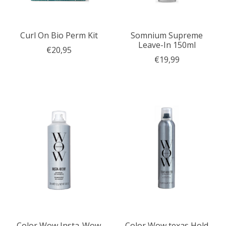
Curl On Bio Perm Kit
Somnium Supreme
Leave-In 150ml
€20,95
€19,99
Color Wow Insta-Wow
Color Wow texas Hold