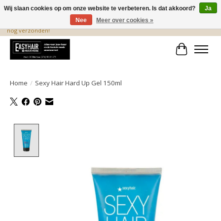
Wij slaan cookies op om onze website te verbeteren. Is dat akkoord?
Ja
Nee
Meer over cookies »
De beste produkten staan hier! Voor 15.00 uur besteld, wordt dezelfde dag
nog verzonden!
Winkelwa
Home
/
Sexy Hair Hard Up Gel 150ml
Product image slideshow Items