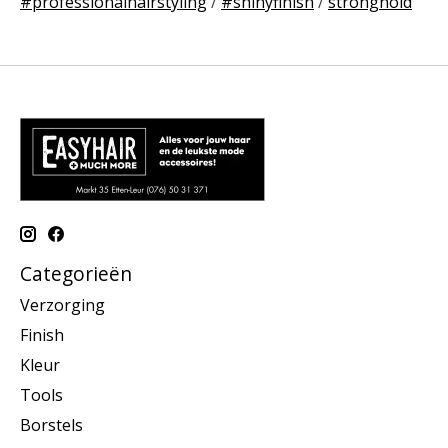
#professionalhairstyling
/
#shinyfinish
/
stronghold
Categorieën
Verzorging
Finish
Kleur
Tools
Borstels