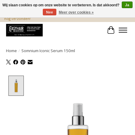
Wij slaan cookies op om onze website te verbeteren. Is dat akkoord?
Ja
Nee
Meer over cookies »
De beste produkten staan hier! Voor 15.00 uur besteld, wordt dezelfde dag
nog verzonden!
Winkelwa
Home
/
Somnium Iconic Serum 150ml
Product image slideshow Items