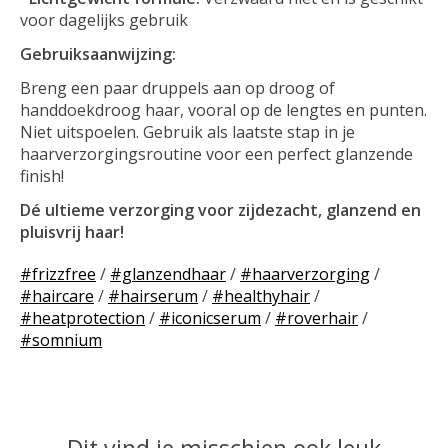
voor dagelijks gebruik
Gebruiksaanwijzing:
Breng een paar druppels aan op droog of
handdoekdroog haar, vooral op de lengtes en punten.
Niet uitspoelen. Gebruik als laatste stap in je
haarverzorgingsroutine voor een perfect glanzende
finish!
Dé ultieme verzorging voor zijdezacht, glanzend en
pluisvrij haar!
#frizzfree
/
#glanzendhaar
/
#haarverzorging
/
#haircare
/
#hairserum
/
#healthyhair
/
#heatprotection
/
#iconicserum
/
#roverhair
/
#somnium
Dit vind je misschien ook leuk