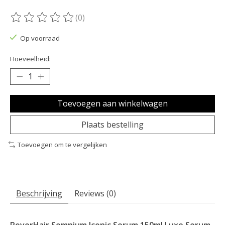
(0)
De beoordeling van dit product is
0
van de 5
Op voorraad
Hoeveelheid:
Toevoegen aan winkelwagen
Plaats bestelling
Toevoegen om te vergelijken
Beschrijving
Reviews (0)
RoverHair Somnium Iconic Serum 150ml Luxe Serum