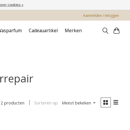
over cookies »
Aanmelden / Inloggen
Wasparfum
Cadeauartikel
Merken
rrepair
Sorteren op
Meest bekeken
2 producten