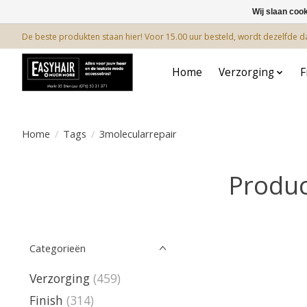
Wij slaan coo
De beste produkten staan hier! Voor 15.00 uur besteld, wordt dezelfde 
Home
Verzorging
F
Home
/
Tags
/
3molecularrepair
Produc
Categorieën
Verzorging
(459)
Finish
(314)