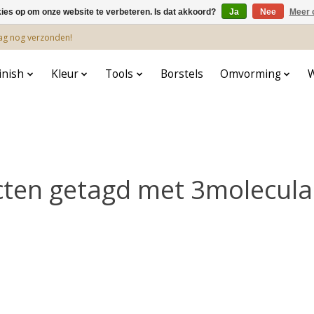
kies op om onze website te verbeteren. Is dat akkoord?
Ja
Nee
Meer 
dag nog verzonden!
inish
Kleur
Tools
Borstels
Omvorming
ten getagd met 3molecula