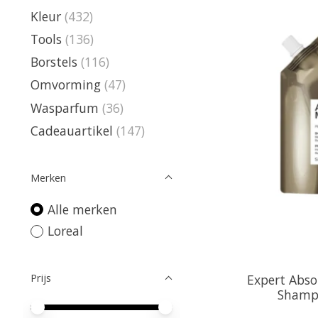
Kleur
(432)
Tools
(136)
Borstels
(116)
Omvorming
(47)
Wasparfum
(36)
Cadeauartikel
(147)
Merken
Alle merken
Loreal
Prijs
Expert Abso
Shampo
Minimale prijswaarde
Price maximum value