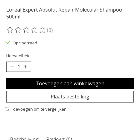
Loreal Expert Absolut Repair Molecular Shampoo
500ml
(0)
De beoordeling van dit product is
0
van de 5
Op voorraad
Hoeveelheid:
Toevoegen aan winkelwagen
Plaats bestelling
Toevoegen om te vergelijken
Beschrijving
Reviews (0)