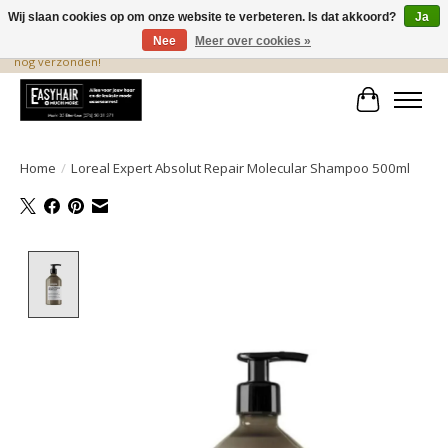
Wij slaan cookies op om onze website te verbeteren. Is dat akkoord?
Ja
Nee
Meer over cookies »
De beste produkten staan hier! Voor 15.00 uur besteld, wordt dezelfde dag
nog verzonden!
Winkelwa
Home
/
Loreal Expert Absolut Repair Molecular Shampoo 500ml
Product image slideshow Items