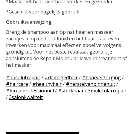
*
Maakt het haar zichtbaar sterker en gezonder
*
Geschikt voor dagelijks gebruik
Gebruiksaanwijzing:
Breng de shampoo aan op nat haar en masseer
zachtjes in op de hoofdhuid en het haar. Laat even
inwerken voor maximaal effect en spoel vervolgens
grondig uit. Voor het beste resultaat gebruik je
aansluitend de Repair Molecular leave-in treatment of
het masker.
#absolutrepair
/
#damagedhair
/
#haarverzorging
/
#haircare
/
#healthyhair
/
#herstelvanbinnenuit
/
#lorealprofessionnel
/
#sterkhaar
/
3molecularrepair
/
3salonkwaliteit