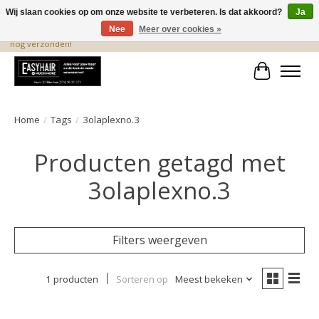
Wij slaan cookies op om onze website te verbeteren. Is dat akkoord?
Ja
Nee
Meer over cookies »
De beste produkten staan hier! Voor 15.00 uur besteld, wordt dezelfde dag
nog verzonden!
Winkelwa
Home
/
Tags
/
3olaplexno.3
Producten getagd met
3olaplexno.3
Filters weergeven
1 producten
Sorteren op
Meest bekeken