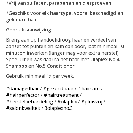
*Vrij van sulfaten, parabenen en dierproeven
*Geschikt voor elk haartype, vooral beschadigd en
gekleurd haar
Gebruiksaanwijzing:
Breng aan op handoekdroog haar en verdeel van
aanzet tot punten en kam dan door, laat minimaal
10
minuten
inwerken (langer mag voor extra herstel)
Spoel uit en was daarna het haar met
Olaplex No.4
Shampoo
en
No.5 Conditioner.
Gebruik minimaal 1x per week.
#damagedhair
/
#gezondhaar
/
#haircare
/
#hairperfector
/
#hairtreatment
/
#herstelbehandeling
/
#olaplex
/
#pluisvrij
/
#salonkwaliteit
/
3olaplexno.3