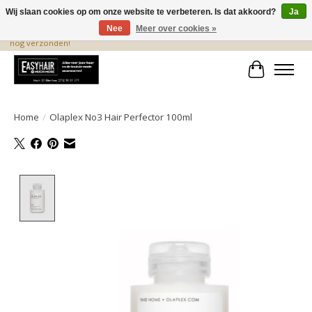
Wij slaan cookies op om onze website te verbeteren. Is dat akkoord?
Ja
Nee
Meer over cookies »
De beste produkten staan hier! Voor 15.00 uur besteld, wordt dezelfde dag
nog verzonden!
Winkelwa
Home
/
Olaplex No3 Hair Perfector 100ml
Product image slideshow Items