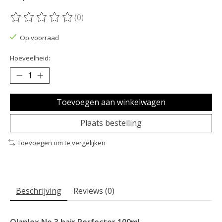
(0)
De beoordeling van dit product is
0
van de 5
Op voorraad
Hoeveelheid:
Toevoegen aan winkelwagen
Plaats bestelling
Toevoegen om te vergelijken
Beschrijving
Reviews (0)
Olaplex No.3 hair Perfector 100ml