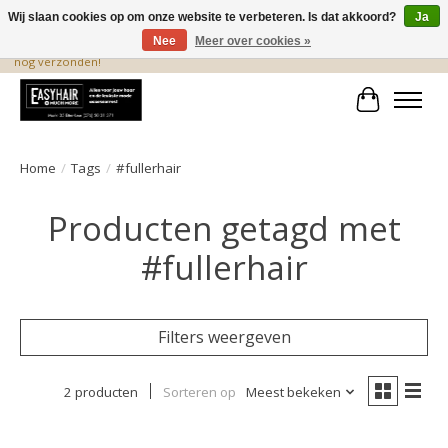
Wij slaan cookies op om onze website te verbeteren. Is dat akkoord?
Ja
Nee
Meer over cookies »
De beste produkten staan hier! Voor 15.00 uur besteld, wordt dezelfde dag
nog verzonden!
Winkelwa
Home
/
Tags
/
#fullerhair
Producten getagd met
#fullerhair
Filters weergeven
2 producten
Sorteren op
Meest bekeken