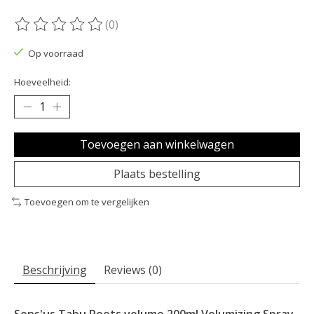
(0)
De beoordeling van dit product is
0
van de 5
Op voorraad
Hoeveelheid:
Toevoegen aan winkelwagen
Plaats bestelling
Toevoegen om te vergelijken
Beschrijving
Reviews (0)
Sens'us Tabu Roots volume 200ml Volumizing Spray