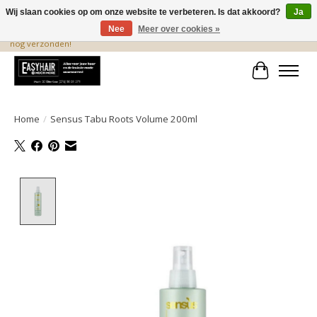
Wij slaan cookies op om onze website te verbeteren. Is dat akkoord?
Ja
Nee
Meer over cookies »
De beste produkten staan hier! Voor 15.00 uur besteld, wordt dezelfde dag
nog verzonden!
Winkelwa
Home
/
Sensus Tabu Roots Volume 200ml
Product image slideshow Items