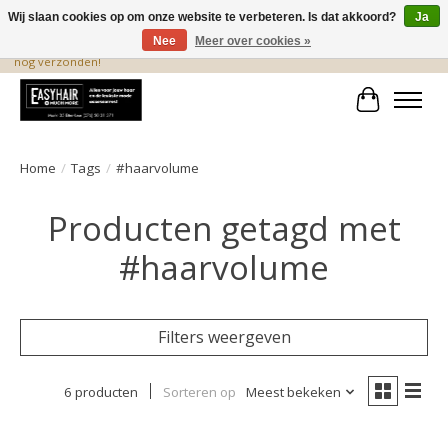
Wij slaan cookies op om onze website te verbeteren. Is dat akkoord?
Ja
Nee
Meer over cookies »
De beste produkten staan hier! Voor 15.00 uur besteld, wordt dezelfde dag
nog verzonden!
Winkelwa
Home
/
Tags
/
#haarvolume
Producten getagd met
#haarvolume
Filters weergeven
6 producten
Sorteren op
Meest bekeken