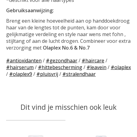
Gebruiksaanwijzing:
Breng een kleine hoeveelheid aan op handdoekdroog
haar van de lengtes tot de punten, kam door voor
gelijkmatige verdeling en style naar wens met fohn ,
stijltang of aan de lucht drogen. Combineer voor extra
verzorging met
Olaplex No.6 & No.7
#antioxidanten
/
#gezondhaar
/
#haircare
/
#hairserum
/
#hittebescherming
/
#leavein
/
#olaplex
/
#olaplex9
/
#pluisvrij
/
#stralendhaar
Dit vind je misschien ook leuk
Items van productcarrousel