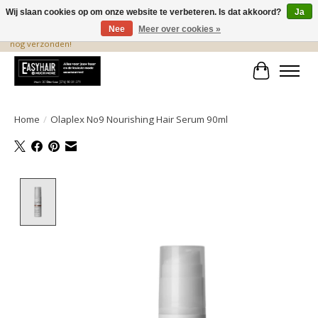
Wij slaan cookies op om onze website te verbeteren. Is dat akkoord?
Ja
Nee
Meer over cookies »
De beste produkten staan hier! Voor 15.00 uur besteld, wordt dezelfde dag
nog verzonden!
Winkelwa
Home
/
Olaplex No9 Nourishing Hair Serum 90ml
Product image slideshow Items