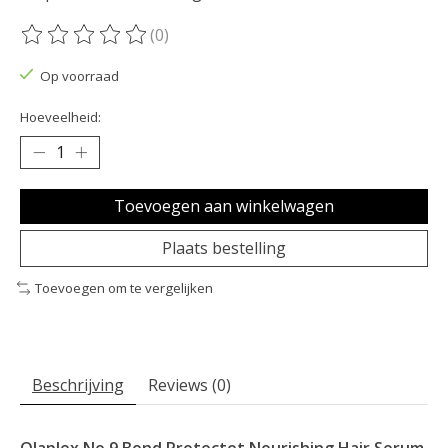
(0)
De beoordeling van dit product is
0
van de 5
Op voorraad
Hoeveelheid:
Toevoegen aan winkelwagen
Plaats bestelling
Toevoegen om te vergelijken
Beschrijving
Reviews (0)
Olaplex No.9 Bond Protectot Nourishing Hair Serum